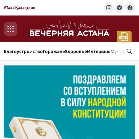
#Таза Қазақстан
Благоустройство
Горожане
Здоровье
Интервью
Мультимед