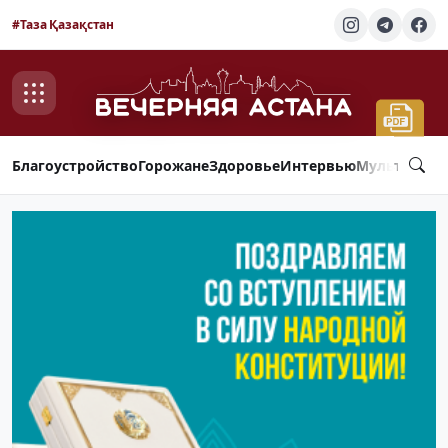
#Таза Қазақстан
Благоустройство
Горожане
Здоровье
Интервью
Мультимед