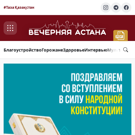
#Таза Қазақстан
Благоустройство
Горожане
Здоровье
Интервью
Мультимед