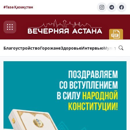
#Таза Қазақстан
Благоустройство
Горожане
Здоровье
Интервью
Мультимед