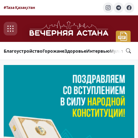
#Таза Қазақстан
Благоустройство
Горожане
Здоровье
Интервью
Мультимед