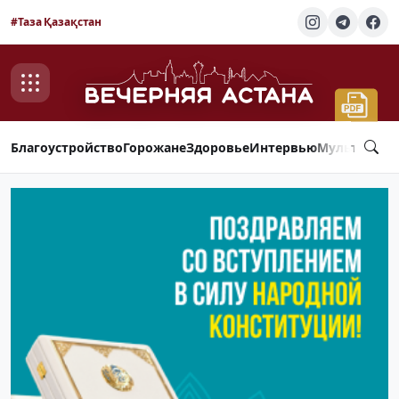
#Таза Қазақстан
Благоустройство
Горожане
Здоровье
Интервью
Мультимед