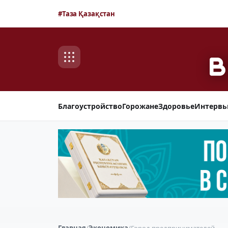
#Таза Қазақстан
Благоустройство
Горожане
Здоровье
Интерв
Главная
/
Экономика
/
Город предпринимателей