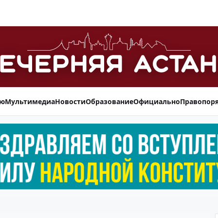
ью
Мультимедиа
Новости
Образование
Официально
Правопор