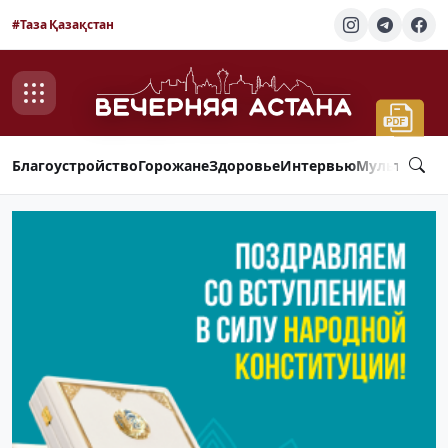
#Таза Қазақстан
Благоустройство
Горожане
Здоровье
Интервью
Мультимед