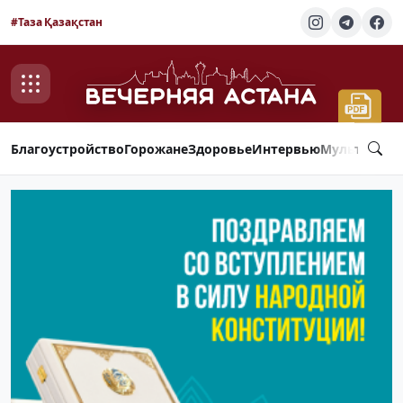
#Таза Қазақстан
Благоустройство
Горожане
Здоровье
Интервью
Мультимед