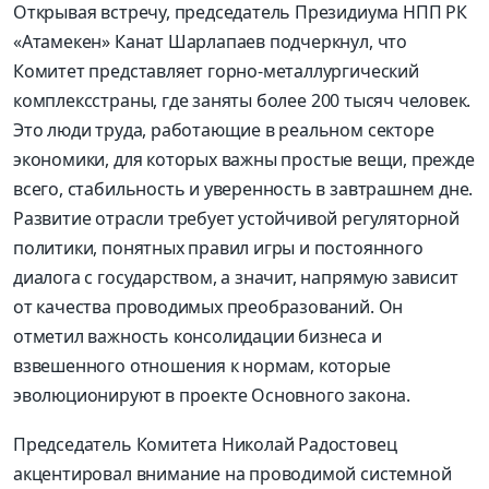
Открывая встречу, п
редседатель Президиума НПП РК
«
Атамекен
» Канат
Шарлапаев
подчеркнул
, что
Комитет представляет горно-металлургический
комплекс
страны
,
где
занят
ы
более 200 тысяч человек.
Это люди труда,
работающие
в реальном секторе
экономики
, д
ля
которых
важны простые вещи, прежде
всего, стабильность и уверенность в завтрашнем дне.
Развитие отрасли требует устойчивой регуляторной
политики, понятных правил игры и постоянного
диалога с государством, а значит, напрямую зависит
от качества проводимых преобразований. Он
отметил важность консолидации бизнеса и
взвешенного отношения к нормам, которые
эволюционируют в проекте Основного закона.
Председатель Комитета Николай
Радостовец
а
кцентировал
внимание на проводимой системной