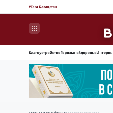
#Таза Қазақстан
Благоустройство
Горожане
Здоровье
Интерв
Главная
/
Без рубрики
/
Голосуй за свой двор