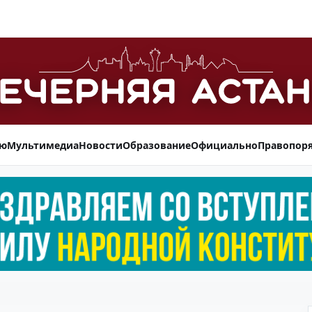
ью
Мультимедиа
Новости
Образование
Официально
Правопор