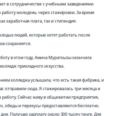
ает в сотрудничестве с учебными заведениями
а работу молодежь через стажировки. За время
к заработная плата, так и стипендия.
олодых людей, которые хотят работать после
ов сохраняется.
аботу в этом году, Амина Мураткызы окончила
олледж прикладного искусства.
ием колледжа услышала, что есть такая фабрика, и
нас отправили сюда. Я стажировалась три месяца и
а работу. Сейчас живу в общежитии предприятия,
ого, обеды и перекусы предоставляются бесплатно.
а дня. Получаю зарплату около 300 тысяч тенге. Для