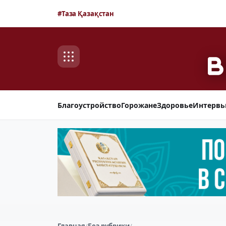
#Таза Қазақстан
Благоустройство
Горожане
Здоровье
Интерв
Главная
/
Без рубрики
/