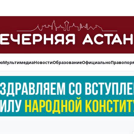
ью
Мультимедиа
Новости
Образование
Официально
Правопор