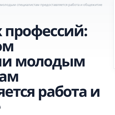
и молодым специалистам предоставляется работа и общежитие
х профессий:
ом
ии молодым
там
ется работа и
е