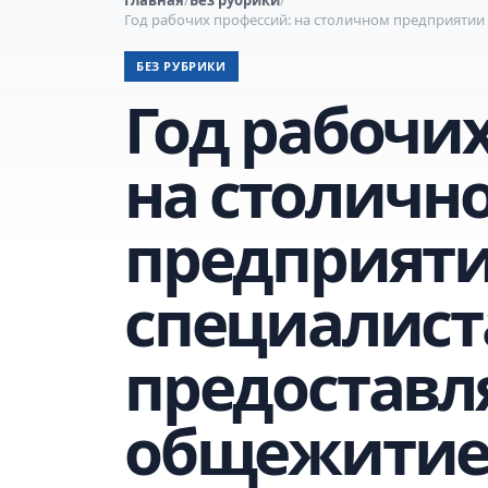
Год рабочих профессий: на столичном предприяти
БЕЗ РУБРИКИ
Год рабочи
на столичн
предприят
специалис
предоставля
общежити