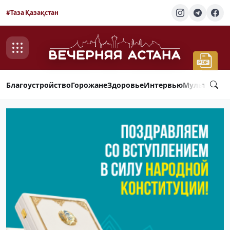
#Таза Қазақстан
Благоустройство
Горожане
Здоровье
Интервью
Мультимед