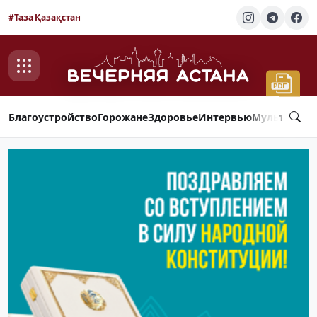
#Таза Қазақстан
Благоустройство
Горожане
Здоровье
Интервью
Мультимед