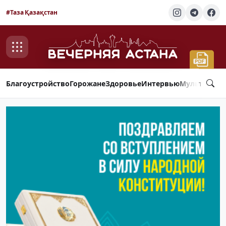
#Таза Қазақстан
Благоустройство
Горожане
Здоровье
Интервью
Мультимед