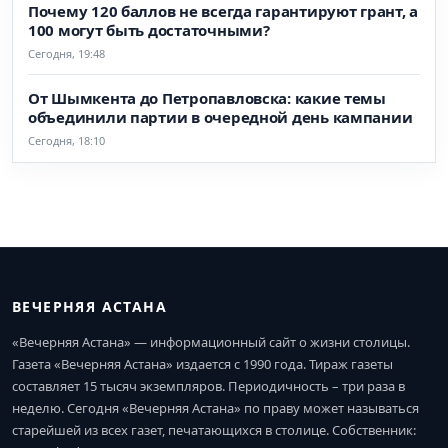
Почему 120 баллов не всегда гарантируют грант, а
100 могут быть достаточными?
Сегодня, 19:48
От Шымкента до Петропавловска: какие темы
объединили партии в очередной день кампании
Сегодня, 18:10
ВЕЧЕРНЯЯ АСТАНА
«Вечерняя Астана» — информационный сайт о жизни столицы.
Газета «Вечерняя Астана» издается с 1990 года. Тираж газеты
составляет 15 тысяч экземпляров. Периодичность – три раза в
неделю. Сегодня «Вечерняя Астана» по праву может называться
старейшей из всех газет, печатающихся в столице. Собственник: