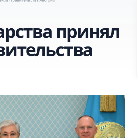
арства принял
вительства