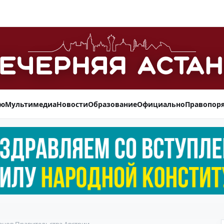
ью
Мультимедиа
Новости
Образование
Официально
Правопор
енов Правительства Австрии