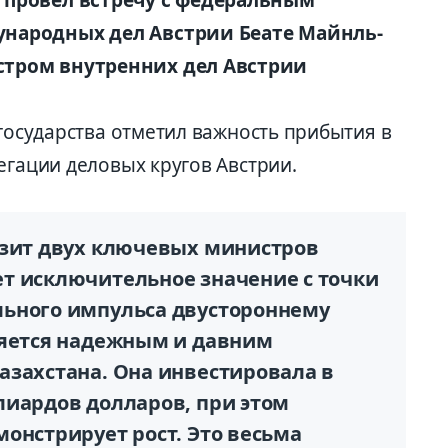
народных дел Австрии Беате Майнль-
тром внутренних дел Австрии
 государства отметил важность прибытия в
егации деловых кругов Австрии.
изит двух ключевых министров
т исключительное значение с точки
льного импульса двустороннему
ляется надежным и давним
азахстана. Она инвестировала в
лиардов долларов, при этом
онстрирует рост. Это весьма