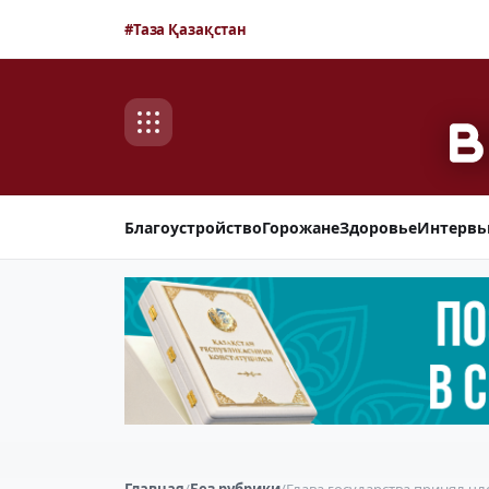
#Таза Қазақстан
Благоустройство
Горожане
Здоровье
Интерв
Главная
/
Без рубрики
/
Глава государства принял чл