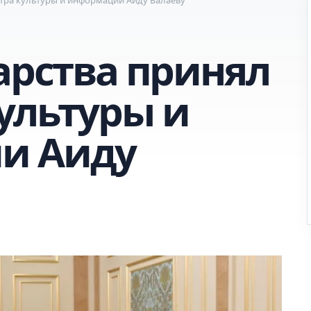
арства принял
ультуры и
и Аиду