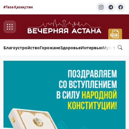
#Таза Қазақстан
Благоустройство
Горожане
Здоровье
Интервью
Мультимед