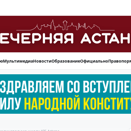
ью
Мультимедиа
Новости
Образование
Официально
Правопор
международную школу KIS Astana