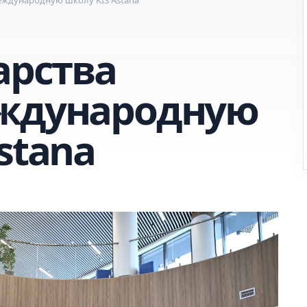
арства
еждународную
stana