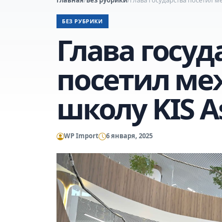
БЕЗ РУБРИКИ
Глава госуд
посетил м
школу KIS A
WP Import
6 января, 2025