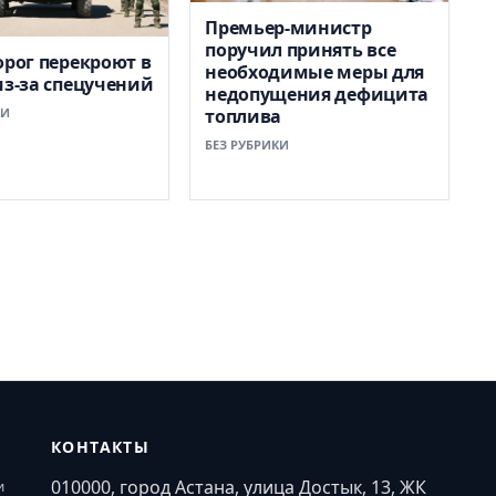
Премьер-министр
поручил принять все
орог перекроют в
необходимые меры для
из-за спецучений
недопущения дефицита
КИ
топлива
БЕЗ РУБРИКИ
КОНТАКТЫ
010000, город Астана, улица Достык, 13, ЖК
и