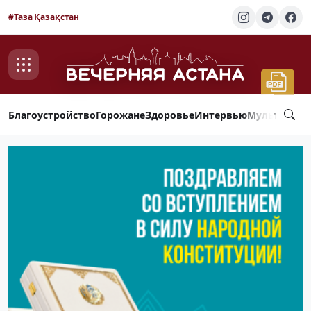
#Таза Қазақстан
Благоустройство
Горожане
Здоровье
Интервью
Мультимед