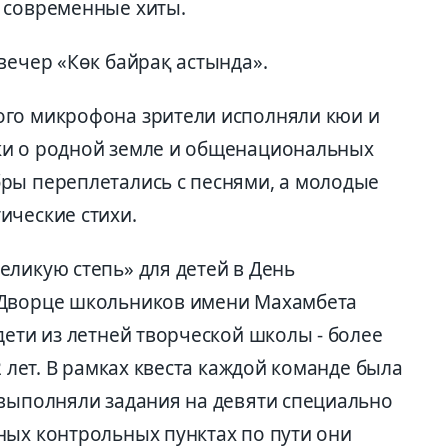
 современные хиты.
вечер «Көк байрақ астында».
ого микрофона зрители исполняли кюи и
ки о родной земле и общенациональных
ры переплетались с песнями, а молодые
ические стихи.
еликую степь» для детей в День
 Дворце школьников имени Махамбета
дети из летней творческой школы - более
2 лет. В рамках квеста каждой команде была
 выполняли задания на девяти специально
ных контрольных пунктах по пути они