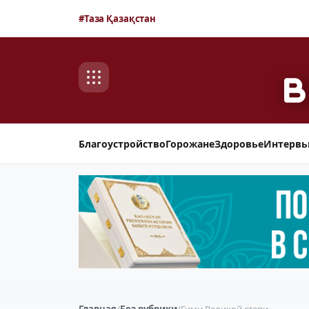
#Таза Қазақстан
Благоустройство
Горожане
Здоровье
Интерв
Главная
/
Без рубрики
/
Гимн Великой степи