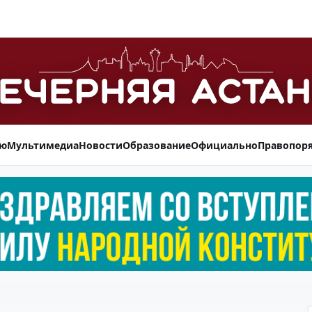
ью
Мультимедиа
Новости
Образование
Официально
Правопор