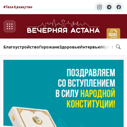
#Таза Қазақстан
Благоустройство
Горожане
Здоровье
Интервью
Мультимед