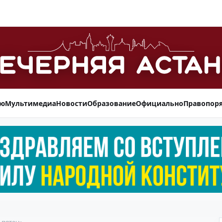
ью
Мультимедиа
Новости
Образование
Официально
Правопор
 пятен»