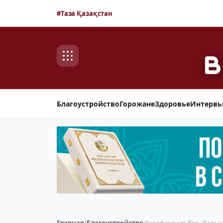
#Таза Қазақстан
Благоустройство
Горожане
Здоровье
Интерв
Главная
/
Благоустройство
/
Газификация без «белых