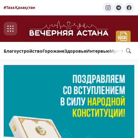
#Таза Қазақстан
Благоустройство
Горожане
Здоровье
Интервью
Мультимед