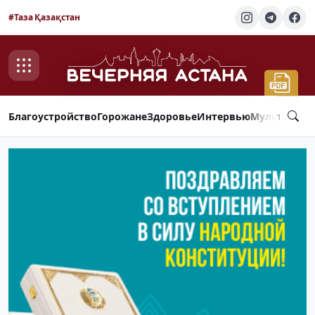
#Таза Қазақстан
Благоустройство
Горожане
Здоровье
Интервью
Мультимед