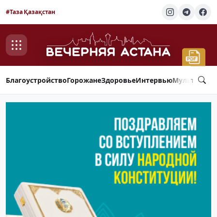
#Таза Қазақстан
Благоустройство
Горожане
Здоровье
Интервью
Мультимед