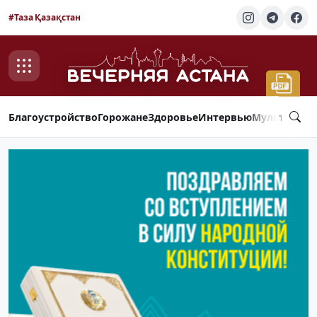
#Таза Қазақстан
Благоустройство
Горожане
Здоровье
Интервью
Мультимед