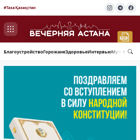
#Таза Қазақстан
Благоустройство
Горожане
Здоровье
Интервью
Мультимед