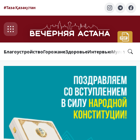
#Таза Қазақстан
Благоустройство
Горожане
Здоровье
Интервью
Мультимед