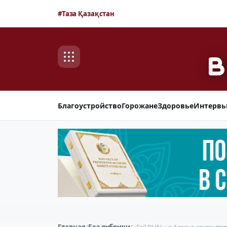
#Таза Қазақстан
Благоустройство
Горожане
Здоровье
Интерв
Главная
/
Без рубрики
/
«Esil RUN»: в Астане состоит