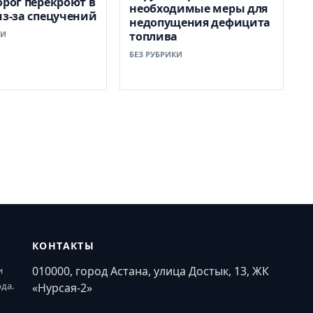
орог перекроют в
необходимые меры для
из-за спецучений
недопущения дефицита
КИ
топлива
БЕЗ РУБРИКИ
КОНТАКТЫ
010000, город Астана, улица Достык, 13, ЖК
и
ода.
«Нурсая-2»