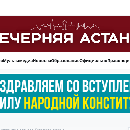
ью
Мультимедиа
Новости
Образование
Официально
Правопор
ся открытие летнего бегового сезона