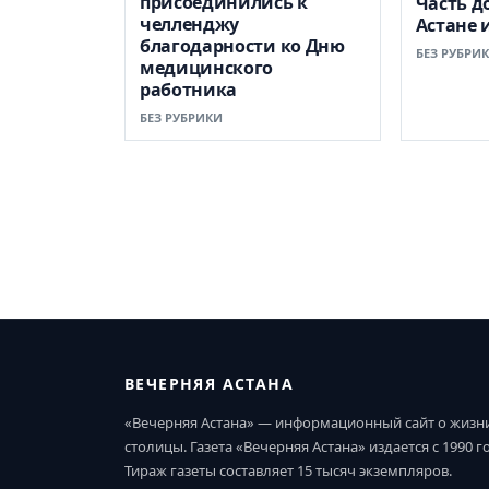
присоединились к
Часть д
челленджу
Астане 
благодарности ко Дню
БЕЗ РУБРИ
медицинского
работника
БЕЗ РУБРИКИ
ВЕЧЕРНЯЯ АСТАНА
«Вечерняя Астана» — информационный сайт о жизн
столицы. Газета «Вечерняя Астана» издается с 1990 г
Тираж газеты составляет 15 тысяч экземпляров.