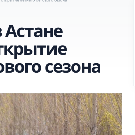
в Астане
открытие
ового сезона