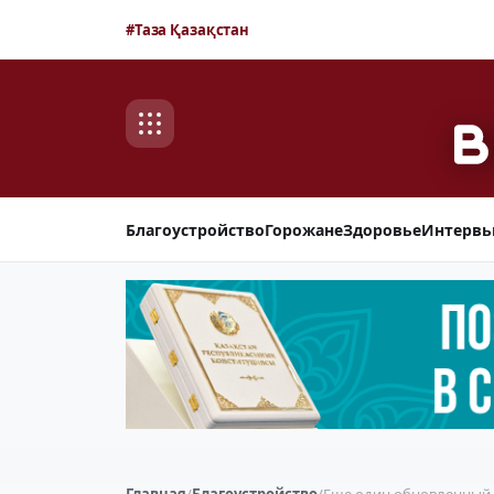
#Таза Қазақстан
Благоустройство
Горожане
Здоровье
Интерв
Главная
/
Благоустройство
/
Еще один обновленный 