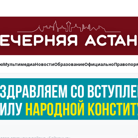
ью
Мультимедиа
Новости
Образование
Официально
Правопор
двор открыли в районе «Байқоңыр»