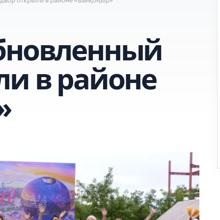
бновленный
ли в районе
»