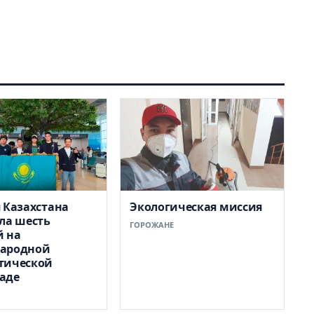
 Казахстана
Экологическая миссия
ла шесть
ГОРОЖАНЕ
й на
ародной
тической
аде