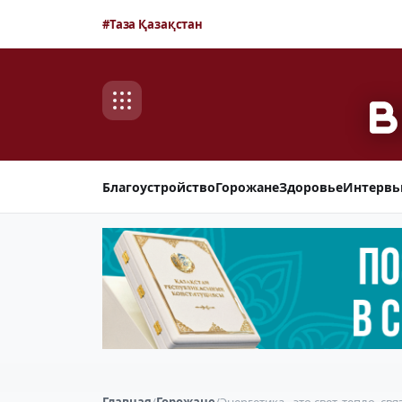
#Таза Қазақстан
Благоустройство
Горожане
Здоровье
Интерв
Главная
/
Горожане
/
Энергетика - это свет, тепло, свя