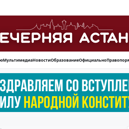
ью
Мультимедиа
Новости
Образование
Официально
Правопор
зь