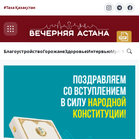
#Таза Қазақстан
Благоустройство
Горожане
Здоровье
Интервью
Мультимед