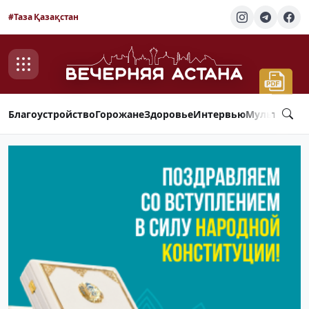
#Таза Қазақстан
Благоустройство
Горожане
Здоровье
Интервью
Мультимед