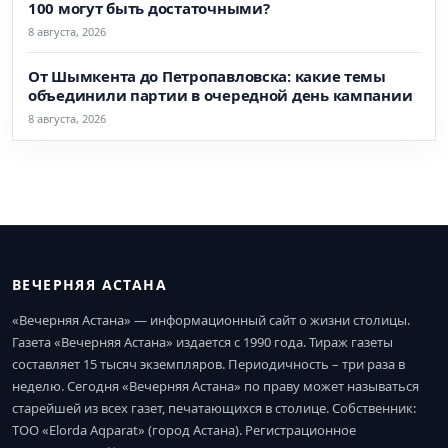
100 могут быть достаточными?
8 августа, 2026
От Шымкента до Петропавловска: какие темы
объединили партии в очередной день кампании
8 августа, 2026
ВЕЧЕРНЯЯ АСТАНА
«Вечерняя Астана» — информационный сайт о жизни столицы.
Газета «Вечерняя Астана» издается с 1990 года. Тираж газеты
составляет 15 тысяч экземпляров. Периодичность – три раза в
неделю. Сегодня «Вечерняя Астана» по праву может называться
старейшей из всех газет, печатающихся в столице. Собственник:
ТОО «Elorda Aqparat» (город Астана). Регистрационное