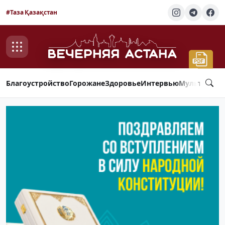
#Таза Қазақстан
Благоустройство
Горожане
Здоровье
Интервью
Мультимед