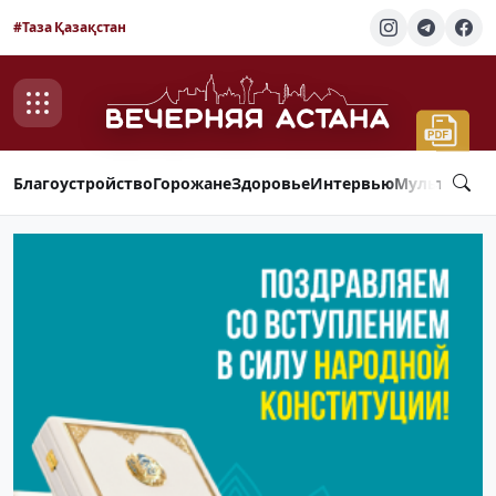
#Таза Қазақстан
Благоустройство
Горожане
Здоровье
Интервью
Мультимед