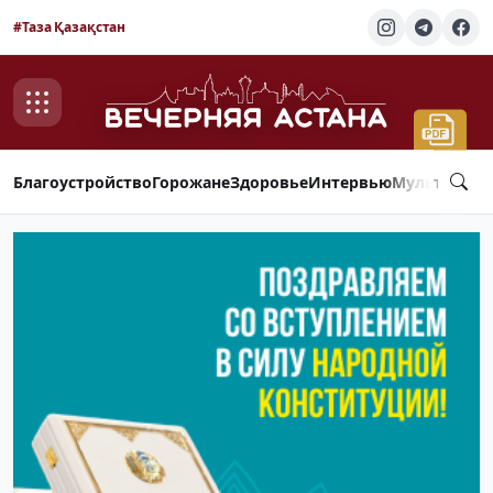
#Таза Қазақстан
Благоустройство
Горожане
Здоровье
Интервью
Мультимед