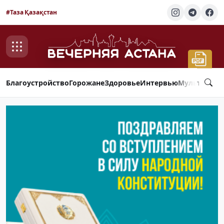
#Таза Қазақстан
Благоустройство
Горожане
Здоровье
Интервью
Мультимед