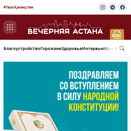
#Таза Қазақстан
Благоустройство
Горожане
Здоровье
Интервью
Мультимед