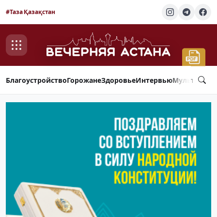
#Таза Қазақстан
Благоустройство
Горожане
Здоровье
Интервью
Мультимед