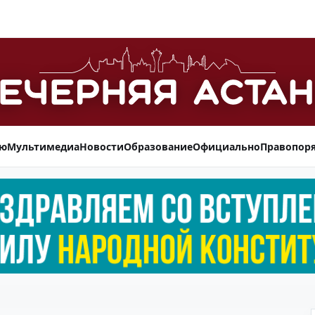
ью
Мультимедиа
Новости
Образование
Официально
Правопор