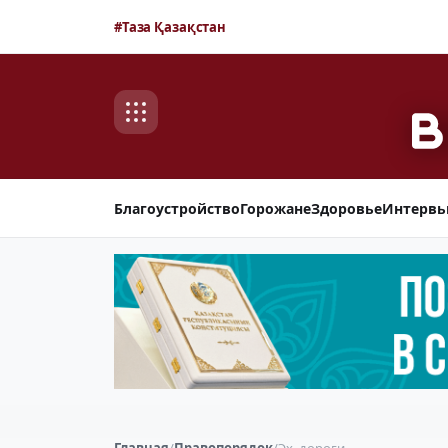
#Таза Қазақстан
Благоустройство
Горожане
Здоровье
Интерв
Главная
/
Правопорядок
/
Эх, дороги…