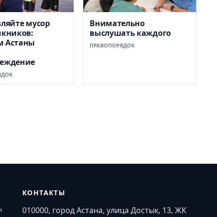
вляйте мусор
Внимательно
икников:
выслушать каждого
м Астаны
ПРАВОПОРЯДОК
и
реждение
ЯДОК
КОНТАКТЫ
010000, город Астана, улица Достык, 13, ЖК
и