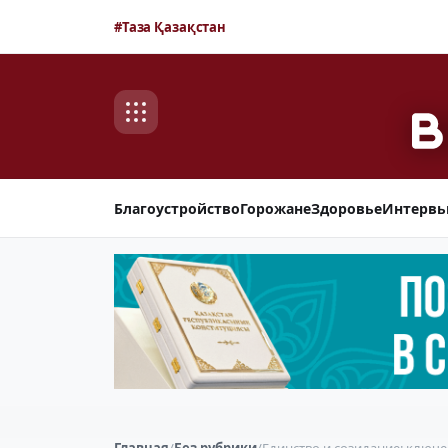
#Таза Қазақстан
Благоустройство
Горожане
Здоровье
Интерв
Главная
/
Без рубрики
/
Единство и созидание: ключ