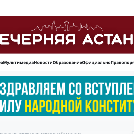
ью
Мультимедиа
Новости
Образование
Официально
Правопор
евые инициативы к 30-летнему юбилею АНК