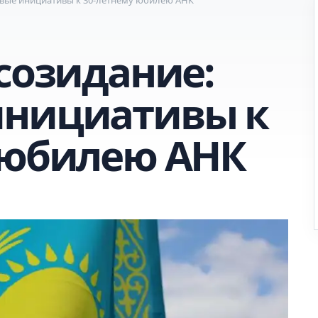
созидание:
инициативы к
 юбилею АНК