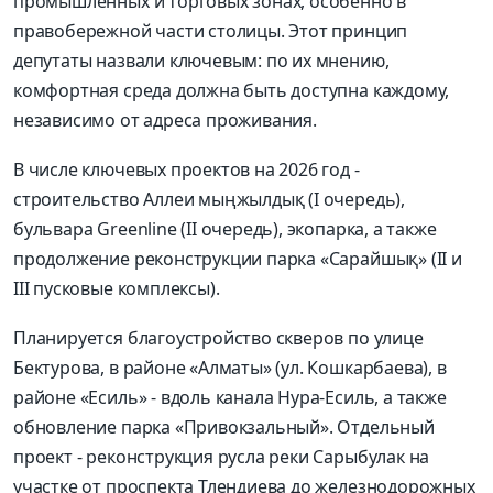
промышленных и торговых зонах, особенно в
правобережной части столицы. Этот принцип
депутаты назвали ключевым: по их мнению,
комфортная среда должна быть доступна каждому,
независимо от адреса проживания.
В числе ключевых проектов на 2026 год -
строительство Аллеи мыңжылдық (I очередь),
бульвара Greenline (II очередь), экопарка, а также
продолжение реконструкции парка «Сарайшық» (II и
III пусковые комплексы).
Планируется благоустройство скверов по улице
Бектурова, в районе «Алматы» (ул. Кошкарбаева), в
районе «Есиль» - вдоль канала Нура-Есиль, а также
обновление парка «Привокзальный». Отдельный
проект - реконструкция русла реки Сарыбулак на
участке от проспекта Тлендиева до железнодорожных