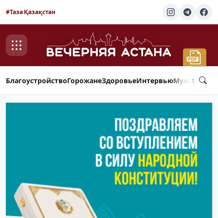
#Таза Қазақстан
Благоустройство
Горожане
Здоровье
Интервью
Мультимед