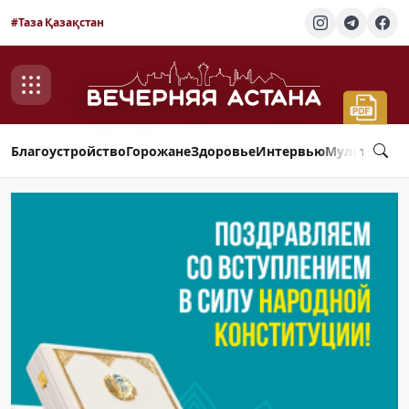
#Таза Қазақстан
Благоустройство
Горожане
Здоровье
Интервью
Мультимед