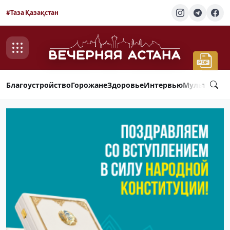
#Таза Қазақстан
Благоустройство
Горожане
Здоровье
Интервью
Мультимед