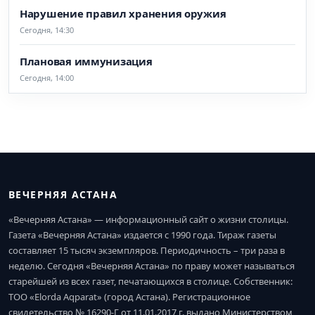
Нарушение правил хранения оружия
Сегодня, 14:30
Плановая иммунизация
Сегодня, 14:00
ВЕЧЕРНЯЯ АСТАНА
«Вечерняя Астана» — информационный сайт о жизни столицы.
Газета «Вечерняя Астана» издается с 1990 года. Тираж газеты
составляет 15 тысяч экземпляров. Периодичность – три раза в
неделю. Сегодня «Вечерняя Астана» по праву может называться
старейшей из всех газет, печатающихся в столице. Собственник:
ТОО «Elorda Aqparat» (город Астана). Регистрационное
свидетельство № 16290-Г от 11.01.2017 г. выдано Министерством