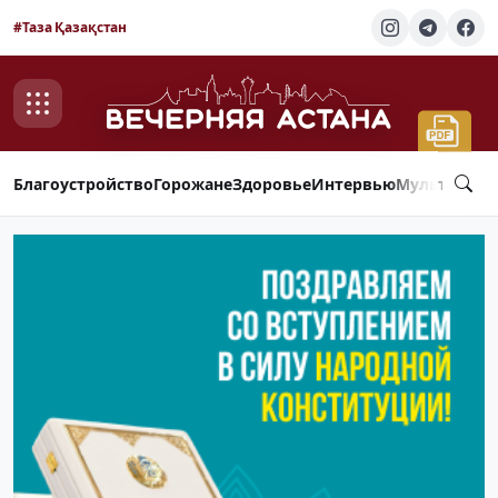
#Таза Қазақстан
Благоустройство
Горожане
Здоровье
Интервью
Мультимед