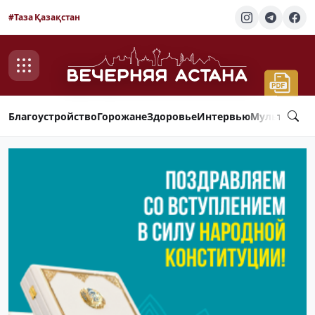
#Таза Қазақстан
Благоустройство
Горожане
Здоровье
Интервью
Мультимед