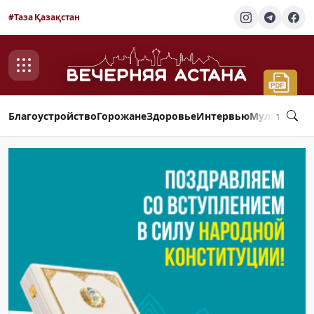
#Таза Қазақстан
Благоустройство
Горожане
Здоровье
Интервью
Мультимед