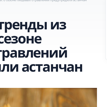
 тренды из
 сезоне
травлений
ли астанчан