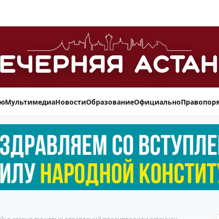
ью
Мультимедиа
Новости
Образование
Официально
Правопор
ей: о сезоне пищевых отравлений предупредили астанчан