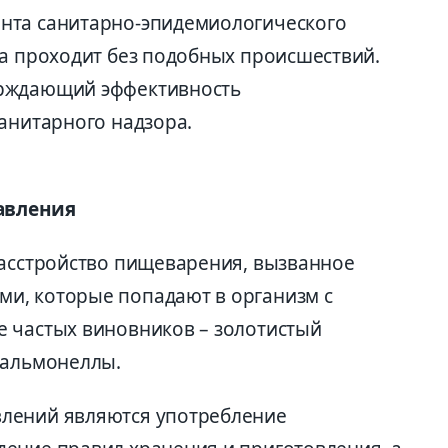
нта санитарно-эпидемиологического
да проходит без подобных происшествий.
ерждающий эффективность
анитарного надзора.
авления
расстройство пищеварения, вызванное
и, которые попадают в организм с
 частых виновников – золотистый
сальмонеллы.
лений являются употребление