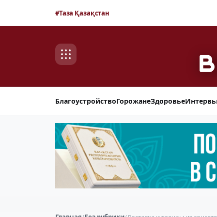
#Таза Қазақстан
Благоустройство
Горожане
Здоровье
Интерв
Главная
/
Без рубрики
/
Доставка и тренды из соцсет