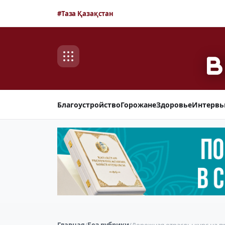
#Таза Қазақстан
Благоустройство
Горожане
Здоровье
Интерв
Главная
/
Без рубрики
/
Дорожная отрасль: курс на 