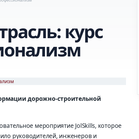
расль: курс
ионализм
формации дорожно-строительной
вательное мероприятие JolSkills, которое
ило руководителей, инженеров и