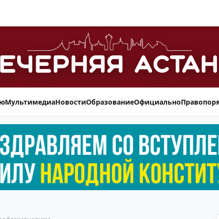
ью
Мультимедиа
Новости
Образование
Официально
Правопор
профессионализм