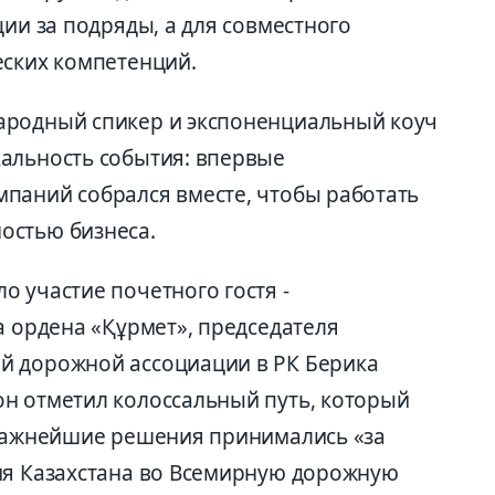
ции за подряды, а для совместного
еских компетенций.
ародный спикер и экспоненциальный коуч
альность события: впервые
паний собрался вместе, чтобы работать
остью бизнеса.
 участие почетного гостя -
а ордена «Құрмет», председателя
й дорожной ассоциации в РК Берика
н отметил колоссальный путь, который
 важнейшие решения принимались «за
ия Казахстана во Всемирную дорожную