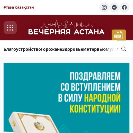
#Таза Қазақстан
Благоустройство
Горожане
Здоровье
Интервью
Мультимед